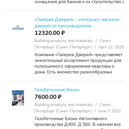
оснащения для банков и их строительство с
меблировкой "под ключ". В повседневную
деятельность нашей компании неизменно
входит: разработка готовых проектов...
«Галерея Дверей» - интернет-магазин
дверей от производителя
12320.00 ₽
Building products and materials
Санкт-
Петербург (Санкт-Петербург)
April 12, 2025
Компания «Галерея Дверей» представляет
значительный ассортимент продукции для
полноценного оформления квартиры и
дома. Есть множество разнообразных
моделей, отвечающих всем передовым
стандартам качества. Изделия закупают и
поставляются напрямую от пр...
Газобетонные блоки
7600.00 ₽
Building products and materials
Санкт-
Петербург (Санкт-Петербург)
June 7, 2022
Газобетонные Блоки Автоклавного
производства Д400. Д 500. В наличии все