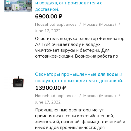
и воздуха, от производителя с
доставкой.
6900.00 ₽
Household appliances
Москва (Москва)
June 17, 2022
Очиститель воздуха озонатор + ионизатор
АЛТАЙ очищает воду и воздух,
уничтожает вирусы и бактерии. Для
оптовиков-скидки. Возможна работа по
дропшиппингу. Доставка бесплатная по
всем регионам. Озонатор сертифицирован.
Он простой в эксплуатации, не тре...
Озонаторы промышленные для воды и
воздуха, от производителя с доставкой.
13900.00 ₽
Household appliances
Москва (Москва)
June 17, 2022
Промышленные озонаторы могут
применяться в сельскохозяйственной,
химической, пищевой, фармацевтической и
иных видов промышленности: для