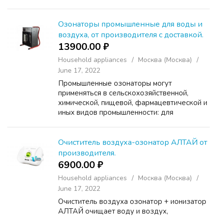
дезодорации воздуха и удаления
въевшихся запахов; для дезинфекции и
санации воздуха, помещений, объектов, и
Озонаторы промышленные для воды и
т.д.;в...
воздуха, от производителя с доставкой.
13900.00 ₽
Household appliances
Москва (Москва)
June 17, 2022
Промышленные озонаторы могут
применяться в сельскохозяйственной,
химической, пищевой, фармацевтической и
иных видов промышленности: для
дезодорации воздуха и удаления
въевшихся запахов; для дезинфекции и
санации воздуха, помещений, объектов, и
Очиститель воздуха-озонатор АЛТАЙ от
т.д.;в...
производителя.
6900.00 ₽
Household appliances
Москва (Москва)
June 17, 2022
Очиститель воздуха озонатор + ионизатор
АЛТАЙ очищает воду и воздух,