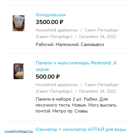
любимых фильмов, сериалов и другого
вида видеоконтента, а задействование их в
офисной среде позволит ...
Холодильник
3500.00 ₽
Household appliances
Санкт-Петербург
(Санкт-Петербург)
December 24, 2022
Рабочий. Маленький. Самовывоз
Панели к мультипекарь Redmond , 6
серия
500.00 ₽
Household appliances
Санкт-Петербург
(Санкт-Петербург)
December 24, 2022
Панели в наборе 2 шт. Рыбки. Для
песочного теста. Новые. Могу выслать
почтой. Метро пр. Славы.
Озонатор + ионизатор АЛТАЙ для воды