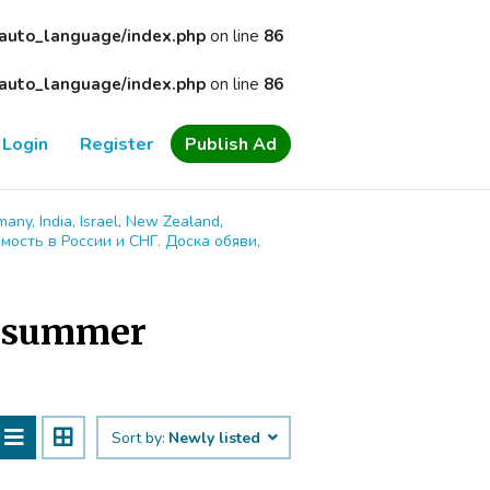
/auto_language/index.php
on line
86
/auto_language/index.php
on line
86
Login
Register
Publish Ad
many, India, Israel, New Zealand,
имость в России и СНГ. Доска обяви,
 a summer
Sort by:
Newly listed