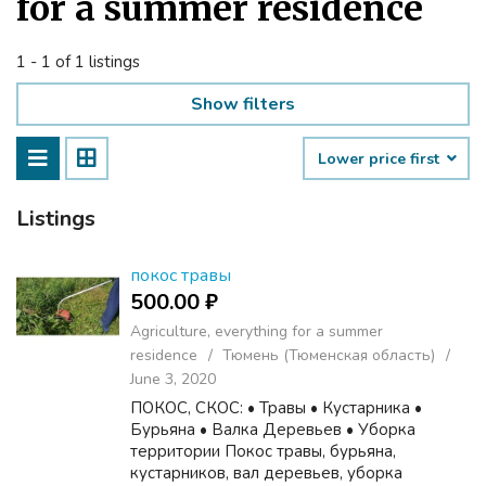
for a summer residence
1 - 1 of 1 listings
Show filters
Lower price first
Listings
покос травы
500.00 ₽
Agriculture, everything for a summer
residence
Тюмень (Тюменская область)
June 3, 2020
ПОКОС, СКОС: • Травы • Кустарника •
Бурьяна • Валка Деревьев • Уборка
территории Покос травы, бурьяна,
кустарников, вал деревьев, уборка