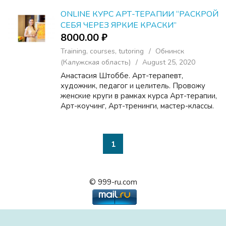
улучшения состояние здоровья, расширяя
естественные возможности чело...
ONLINE КУРС АРТ-ТЕРАПИИ “РАСКРОЙ
СЕБЯ ЧЕРЕЗ ЯРКИЕ КРАСКИ”
8000.00 ₽
Training, courses, tutoring
Обнинск
(Калужская область)
August 25, 2020
Анастасия Штоббе. Арт-терапевт,
художник, педагог и целитель. Провожу
женские круги в рамках курса Арт-терапии,
Арт-коучинг, Арт-тренинги, мастер-классы.
Рисую на заказ картины, в том числе
целительные. Как мастер Рэйки провожу
энергетические сеансы ...
1
© 999-ru.com