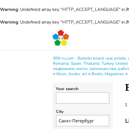
Warning
: Undefined array key "HTTP_ACCEPT_LANGUAGE" in
/
Warning
: Undefined array key "HTTP_ACCEPT_LANGUAGE" in
/
999-ru.com - Bulletin board, real estate, 
Romania, Spain, Thailand, Turkey, Unit
недвижими имоти, запознанства, работ
>
Music, books, art
>
Books, Magazines
>
Your search
1 
City
L