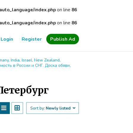
/auto_language/index.php
on line
86
/auto_language/index.php
on line
86
Login
Register
Publish Ad
many, India, Israel, New Zealand,
имость в России и СНГ. Доска обяви,
Петербург
Sort by:
Newly listed