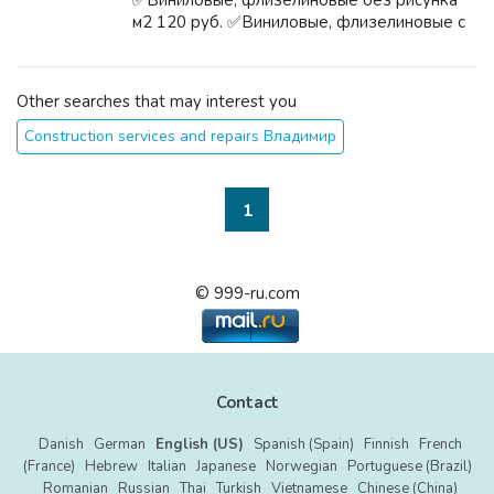
✅Виниловые, флизелиновые без рисунка
м2 120 руб. ✅Виниловые, флизелиновые с
рисунком м2 120 руб. ✅Бумажные без
рисунка м2 130 руб. ✅Бумажные с
рисунком м2 130 руб. ✅Поклейка обоев в ...
Other searches that may interest you
Construction services and repairs Владимир
1
© 999-ru.com
Contact
Danish
German
English (US)
Spanish (Spain)
Finnish
French
(France)
Hebrew
Italian
Japanese
Norwegian
Portuguese (Brazil)
Romanian
Russian
Thai
Turkish
Vietnamese
Chinese (China)