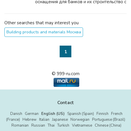
оснащения для банков и их строительство с
меблировкой "под ключ". В повседневную
деятельность нашей компании неизменно
входит: разработка готовых проектов...
Other searches that may interest you
Building products and materials Москва
1
© 999-ru.com
Contact
Danish
German
English (US)
Spanish (Spain)
Finnish
French
(France)
Hebrew
Italian
Japanese
Norwegian
Portuguese (Brazil)
Romanian
Russian
Thai
Turkish
Vietnamese
Chinese (China)