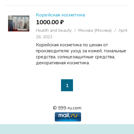
интернет-магазин «Mascia Brunelli». Здесь
вы найдете кремы и сыворотки, флюиды и
эмульсии, скрабы ...
Корейская косметика
1000.00 ₽
Health and beauty
Москва (Москва)
April
26, 2023
Корейская косметика по ценам от
производителя: уход за кожей, тональные
средства, солнцезащитные средства,
декоративная косметика.
1
© 999-ru.com