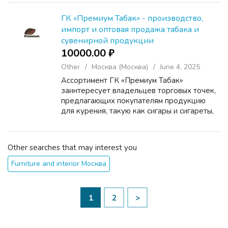
вы найдете кремы и сыворотки, флюиды и
эмульсии, скрабы ...
ГК «Премиум Табак» - производство,
импорт и оптовая продажа табака и
сувенирной продукции
10000.00 ₽
Other
Москва (Москва)
June 4, 2025
Ассортимент ГК «Премиум Табак»
заинтересует владельцев торговых точек,
предлагающих покупателям продукцию
для курения, такую как сигары и сигареты,
трубки, кальяны, различные смеси и POD-
системы. Это большой выбор качественных
товаров по доступной це...
Other searches that may interest you
Furniture and interior Москва
1
2
>