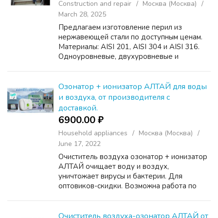
Construction and repair
Москва (Москва)
March 28, 2025
Предлагаем изготовление перил из
нержавеющей стали по доступным ценам.
Материалы: AISI 201, AISI 304 и AISI 316.
Одноуровневые, двухуровневые и
трёхуровневые перила. Поручни, ригели и
стойки диаметром от 16 мм до 50 мм.
Возможны разные варианты оконч...
Озонатор + ионизатор АЛТАЙ для воды
и воздуха, от производителя с
доставкой.
6900.00 ₽
Household appliances
Москва (Москва)
June 17, 2022
Очиститель воздуха озонатор + ионизатор
АЛТАЙ очищает воду и воздух,
уничтожает вирусы и бактерии. Для
оптовиков-скидки. Возможна работа по
дропшиппингу. Доставка бесплатная по
всем регионам. Озонатор сертифицирован.
Он простой в эксплуатации, не тре...
Очиститель воздуха-озонатор АЛТАЙ от