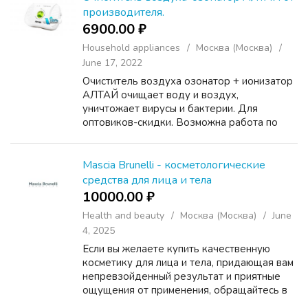
производителя.
6900.00 ₽
Household appliances
Москва (Москва)
June 17, 2022
Очиститель воздуха озонатор + ионизатор
АЛТАЙ очищает воду и воздух,
уничтожает вирусы и бактерии. Для
оптовиков-скидки. Возможна работа по
дропшиппингу. Доставка бесплатная по
всем регионам. Озонатор сертифицирован.
Он простой в эксплуатации, не тре...
Mascia Brunelli - косметологические
средства для лица и тела
10000.00 ₽
Health and beauty
Москва (Москва)
June
4, 2025
Если вы желаете купить качественную
косметику для лица и тела, придающая вам
непревзойденный результат и приятные
ощущения от применения, обращайтесь в
интернет-магазин «Mascia Brunelli». Здесь