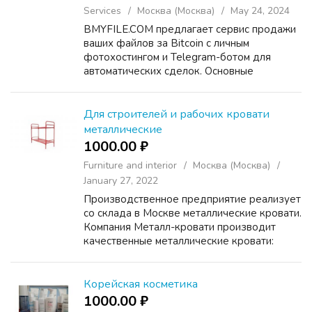
Services
Москва (Москва)
May 24, 2024
BMYFILE.COM предлагает сервис продажи
ваших файлов за Bitcoin с личным
фотохостингом и Telegram-ботом для
автоматических сделок. Основные
преимущества включают фиксированную
цену в долларах и дальнейшую
конвертацию в BTC при оплате для
Для строителей и рабочих кровати
максимальной г...
металлические
1000.00 ₽
Furniture and interior
Москва (Москва)
January 27, 2022
Производственное предприятие реализует
со склада в Москве металлические кровати.
Компания Металл-кровати производит
качественные металлические кровати:
одноярусные и двухъярусные; кровати
металлические с прокатной пружиной
(эконом класс); кровати мет...
Корейская косметика
1000.00 ₽