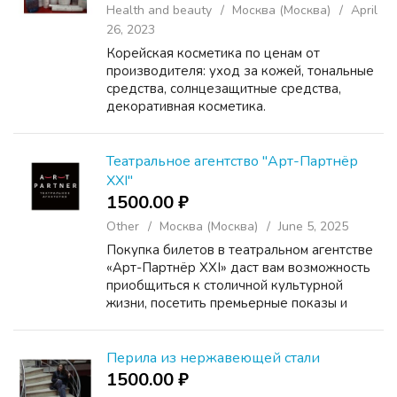
Health and beauty
Москва (Москва)
April
26, 2023
Корейская косметика по ценам от
производителя: уход за кожей, тональные
средства, солнцезащитные средства,
декоративная косметика.
Театральное агентство "Арт-Партнёр
XXI"
1500.00 ₽
Other
Москва (Москва)
June 5, 2025
Покупка билетов в театральном агентстве
«Арт-Партнёр XXI» даст вам возможность
приобщиться к столичной культурной
жизни, посетить премьерные показы и
классические постановки, успевшие стать
настоящими бестселлерами. Изучив афишу,
вы получите всю инте...
Перила из нержавеющей стали
1500.00 ₽