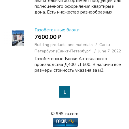
значительный ассортимент продукции для
полноценного оформления квартиры и
дома. Есть множество разнообразных
моделей, отвечающих всем передовым
стандартам качества. Изделия закупают и
поставляются напрямую от пр...
Газобетонные блоки
7600.00 ₽
Building products and materials
Санкт-
Петербург (Санкт-Петербург)
June 7, 2022
Газобетонные Блоки Автоклавного
производства Д400. Д 500. В наличии все
размеры стоимость указана за м3.
1
© 999-ru.com