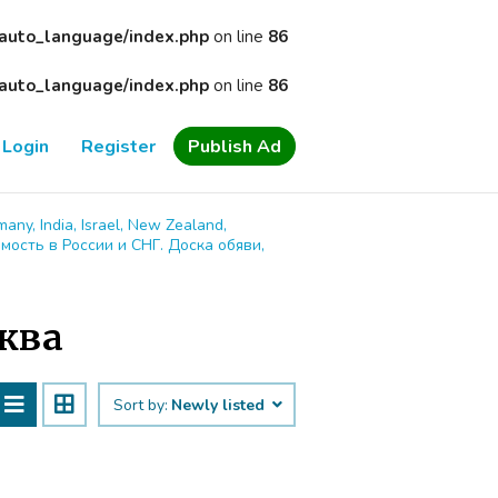
/auto_language/index.php
on line
86
/auto_language/index.php
on line
86
Login
Register
Publish Ad
many, India, Israel, New Zealand,
имость в России и СНГ. Доска обяви,
сква
Sort by:
Newly listed