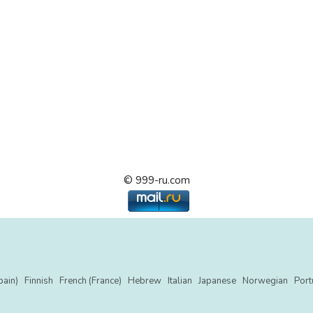
© 999-ru.com
pain)
Finnish
French (France)
Hebrew
Italian
Japanese
Norwegian
Port