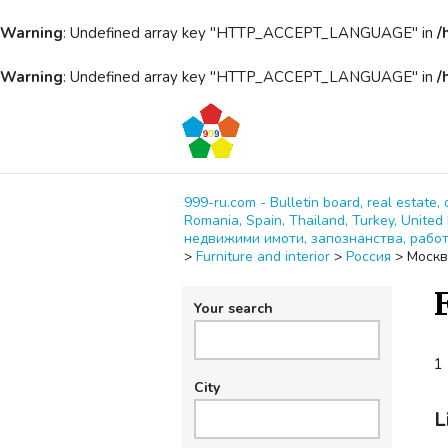
Warning
: Undefined array key "HTTP_ACCEPT_LANGUAGE" in
/
Warning
: Undefined array key "HTTP_ACCEPT_LANGUAGE" in
/
999-ru.com - Bulletin board, real estate, 
Romania, Spain, Thailand, Turkey, Unit
недвижими имоти, запознанства, работ
>
Furniture and interior
>
Россия
>
Москв
Your search
1 
City
L