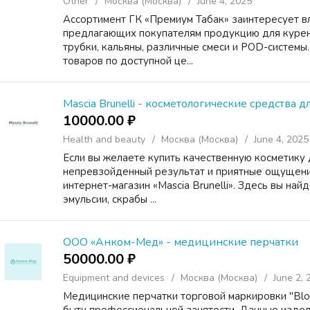
Other
Москва (Москва)
June 4, 2025
Ассортимент ГК «Премиум Табак» заинтересует в
предлагающих покупателям продукцию для курения
трубки, кальяны, различные смеси и POD-системы
товаров по доступной це...
Mascia Brunelli - косметологические средства д
10000.00 ₽
Health and beauty
Москва (Москва)
June 4, 2025
Если вы желаете купить качественную косметику 
непревзойденный результат и приятные ощущени
интернет-магазин «Mascia Brunelli». Здесь вы на
эмульсии, скрабы ...
ООО «Анком-Мед» - медицинские перчатки
50000.00 ₽
Equipment and devices
Москва (Москва)
June 2, 
Медицинские перчатки торговой маркировки "Blo