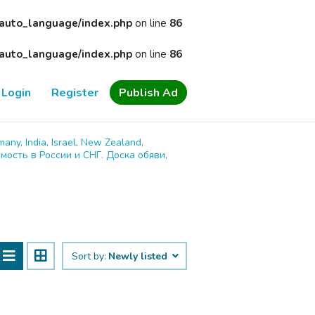
/auto_language/index.php
on line
86
/auto_language/index.php
on line
86
Login
Register
Publish Ad
many, India, Israel, New Zealand,
имость в России и СНГ. Доска обяви,
Sort by:
Newly listed