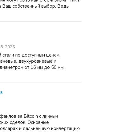
я могут быть как стерильными, так и
а Ваш собственный выбор. Ведь
8, 2025
стали по доступным ценам.
ровневые, двухуровневые и
диаметром от 16 мм до 50 мм.
ов
айлов за Bitcoin с личным
ских сделок. Основные
долларах и дальнейшую конвертацию