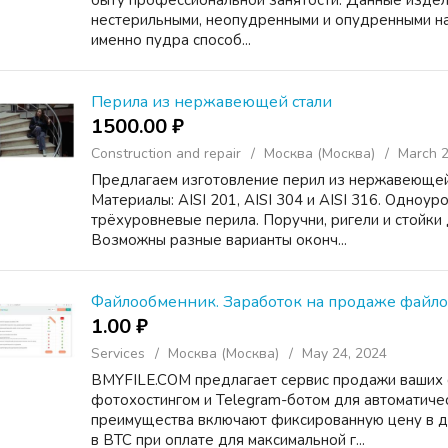
быту профессиональной занятости. Данные издели
нестерильными, неопудренными и опудренными н
именно пудра способ...
Перила из нержавеющей стали
1500.00 ₽
Construction and repair
Москва (Москва)
March 2
Предлагаем изготовление перил из нержавеющей 
Материалы: AISI 201, AISI 304 и AISI 316. Одноу
трёхуровневые перила. Поручни, ригели и стойки 
Возможны разные варианты оконч...
Файлообменник. Заработок на продаже файл
1.00 ₽
Services
Москва (Москва)
May 24, 2024
BMYFILE.COM предлагает сервис продажи ваших ф
фотохостингом и Telegram-ботом для автоматиче
преимущества включают фиксированную цену в 
в BTC при оплате для максимальной г...