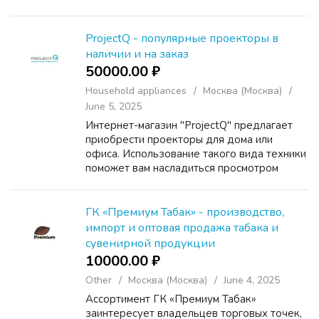
классические постановки, успевшие стать
настоящими бестселлерами. Изучив афишу,
вы получите всю инте...
ProjectQ - популярные проекторы в
наличии и на заказ
50000.00 ₽
Household appliances
Москва (Москва)
June 5, 2025
Интернет-магазин "ProjectQ" предлагает
приобрести проекторы для дома или
офиса. Использование такого вида техники
поможет вам насладиться просмотром
любимых фильмов, сериалов и другого
вида видеоконтента, а задействование их в
офисной среде позволит ...
ГК «Премиум Табак» - производство,
импорт и оптовая продажа табака и
сувенирной продукции
10000.00 ₽
Other
Москва (Москва)
June 4, 2025
Ассортимент ГК «Премиум Табак»
заинтересует владельцев торговых точек,