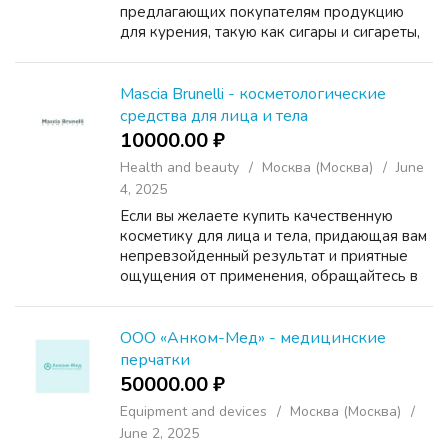
предлагающих покупателям продукцию
для курения, такую как сигары и сигареты,
трубки, кальяны, различные смеси и POD-
системы. Это большой выбор качественных
товаров по доступной це...
Mascia Brunelli - косметологические
средства для лица и тела
10000.00 ₽
Health and beauty
Москва (Москва)
June
4, 2025
Если вы желаете купить качественную
косметику для лица и тела, придающая вам
непревзойденный результат и приятные
ощущения от применения, обращайтесь в
интернет-магазин «Mascia Brunelli». Здесь
вы найдете кремы и сыворотки, флюиды и
эмульсии, скрабы ...
ООО «Анком-Мед» - медицинские
перчатки
50000.00 ₽
Equipment and devices
Москва (Москва)
June 2, 2025