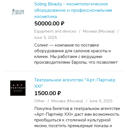
входит: разработка готовых проектов...
Soling Beauty - косметологическое
оборудование и профессиональная
косметика
50000.00 ₽
Equipment and devices
Москва (Москва)
June 5, 2025
Солинг — компания по поставке
оборудования для салонов красоты и
клиник. Мы работаем с ведущими
производителями Европы, что позволяет
предлагать нашим партнерам
инновационные технологии по лучшим
ценам. У нас большой ассортимент
Театральное агентство "Арт-Партнёр
аппаратов для космето...
XXI"
1500.00 ₽
Other
Москва (Москва)
June 5, 2025
Покупка билетов в театральном агентстве
«Арт-Партнёр XXI» даст вам возможность
приобщиться к столичной культурной
жизни, посетить премьерные показы и