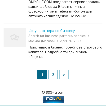
BMYFILE.COM предлагает сервис продажи
ваших файлов за Bitcoin с личным
фотохостингом и Telegram-ботом для
автоматических сделок. Основные
преимущества включают фиксированную
цену в долларах и дальнейшую
конвертацию в BTC при оплате для
Ищу партнера по бизнесу
максимальной г...
Search for business partners, hobbies
Москва (Москва)
April 26, 2023
Приглашаю в бизнес проект без стартового
капитала. Подробности при личном
общении.
1
2
>
© 999-ru.com