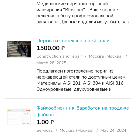
Медицинские перчатки торговой
маркировки "Blossom" - Ваше верное
решение в быту профессиональной
занятости. Данные изделия могут быть как
стерильными, так и нестерильными,
неопудренными и опудренными на Ваш
собственный выбор. Ведь именно пудра
Перила из нержавеющей стали
способ...
1500.00 ₽
Construction and repair
Москва (Москва)
March 28, 2025
Предлагаем изготовление перил из
нержавеющей стали по доступным ценам.
Материалы: AISI 201, AISI 304 и AISI 316.
Одноуровневые, двухуровневые и
трёхуровневые перила. Поручни, ригели и
стойки диаметром от 16 мм до 50 мм.
Возможны разные варианты оконч...
Файлообменник. Заработок на продаже
файлов
1.00 ₽
Services
Москва (Москва)
May 24, 2024