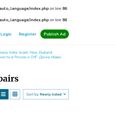
/auto_language/index.php
on line
86
/auto_language/index.php
on line
86
Login
Register
Publish Ad
many, India, Israel, New Zealand,
имость в России и СНГ. Доска обяви,
pairs
Sort by:
Newly listed