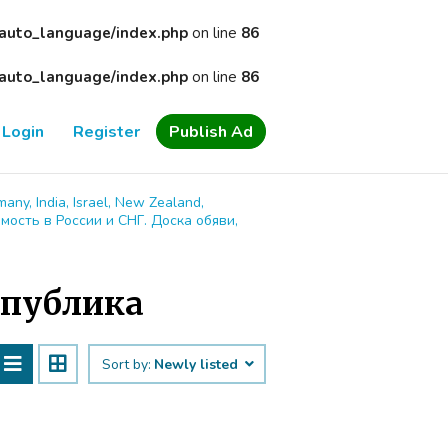
/auto_language/index.php
on line
86
/auto_language/index.php
on line
86
Login
Register
Publish Ad
many, India, Israel, New Zealand,
имость в России и СНГ. Доска обяви,
спублика
Sort by:
Newly listed