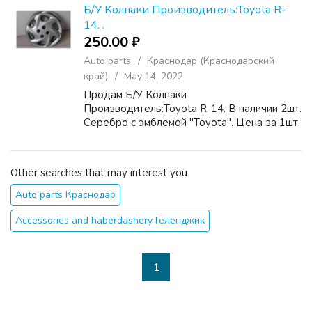
длина 30мм., шир...
Б/У Колпаки Производитель:Toyota R-
14. .
250.00 ₽
Auto parts
Краснодар (Краснодарский
край)
May 14, 2022
Продам Б/У Колпаки
Производитель:Toyota R-14. В наличии 2шт.
Серебро с эмблемой "Toyota". Цена за 1шт.
Other searches that may interest you
Auto parts Краснодар
Accessories and haberdashery Геленджик
1