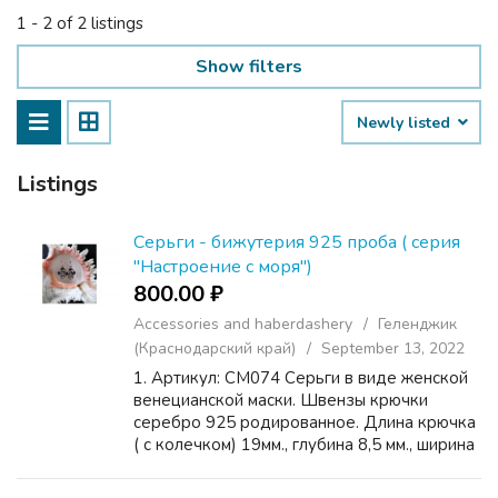
1 - 2 of 2 listings
Show filters
Newly listed
Listings
Серьги - бижутерия 925 проба ( серия
"Настроение с моря")
800.00 ₽
Accessories and haberdashery
Геленджик
(Краснодарский край)
September 13, 2022
1. Артикул: СМ074 Серьги в виде женской
венецианской маски. Швензы крючки
серебро 925 родированное. Длина крючка
( с колечком) 19мм., глубина 8,5 мм., ширина
в центральной части 2,5 мм. Подвеска из
ювелирного сплава. Размер подвески: