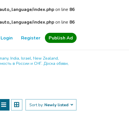
/auto_language/index.php
on line
86
/auto_language/index.php
on line
86
Login
Register
Publish Ad
many, India, Israel, New Zealand,
имость в России и СНГ. Доска обяви,
Sort by:
Newly listed