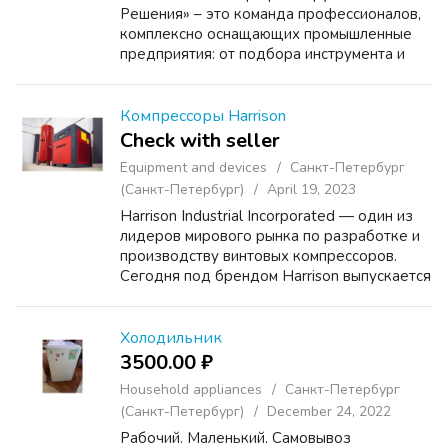
Решения» – это команда профессионалов,
комплексно оснащающих промышленные
предприятия: от подбора инструмента и
оснастки для металлорежущих фрезерных
и токарных станков, до систем хранения и
все это под собственным...
Компрессоры Harrison
Check with seller
Equipment and devices
Санкт-Петербург
(Санкт-Петербург)
April 19, 2023
Harrison Industrial Incorporated — один из
лидеров мирового рынка по разработке и
производству винтовых компрессоров.
Сегодня под брендом Harrison выпускается
обширная линейка винтовых компрессоров
в различном исполнении, ресиверов,
осушителей и друг...
Холодильник
3500.00 ₽
Household appliances
Санкт-Петербург
(Санкт-Петербург)
December 24, 2022
Рабочий. Маленький. Самовывоз