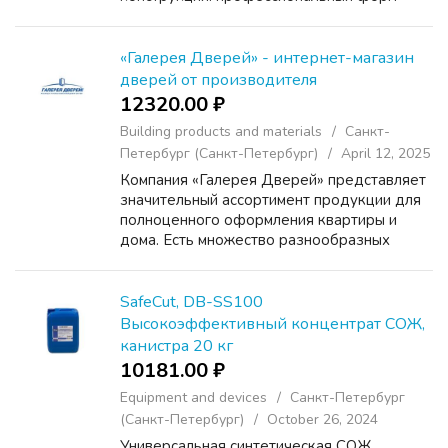
фактор подъемных кареток, стальные
шкивы (сталь 45), симметричные подъемные
лапы, усиленный защитный трап. Н...
«Галерея Дверей» - интернет-магазин
дверей от производителя
12320.00 ₽
Building products and materials
Санкт-
Петербург (Санкт-Петербург)
April 12, 2025
Компания «Галерея Дверей» представляет
значительный ассортимент продукции для
полноценного оформления квартиры и
дома. Есть множество разнообразных
моделей, отвечающих всем передовым
стандартам качества. Изделия закупают и
поставляются напрямую от пр...
SafeCut, DB-SS100
Высокоэффективный концентрат СОЖ,
канистра 20 кг
10181.00 ₽
Equipment and devices
Санкт-Петербург
(Санкт-Петербург)
October 26, 2024
Универсальная синтетическая СОЖ.