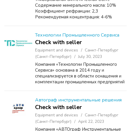
Содержание минерального масла: 10%
Коэффициент рефракции: 2,3
Рекомендуемая концентрация: 4-6%
Производитель: Debever Machining
Solutions Условия хранения: от 0°С до
+40°С Разработана для шлифования.
Технологии Промышленного Сервиса
Может применяться...
Check with seller
Equipment and devices
Санкт-Петербург
(Санкт-Петербург)
July 30, 2023
Компания «Технологии Промышленного
Сервиса» основана в 2014 году и
специализируется в области оснащения и
комплектации промышленных предприятий
покрасочным, компрессорным, подъемным и
другим производственно-технологическим
оборудованием. За прошедшее...
Автограф инструментальные решения
Check with seller
Equipment and devices
Санкт-Петербург
(Санкт-Петербург)
April 22, 2023
Компания «АВТОграф Инструментальные