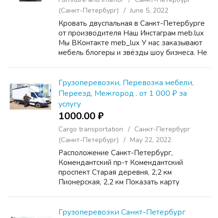
(Санкт-Петербург)
June 5, 2022
Кровать двуспальная в Санкт-Петербурге
от производителя Наш Инстаграм meb.lux
Мы ВКонтакте meb_lux У нас заказывают
мебель блогеры и звёзды шоу бизнеса. Не
забудь подписаться ✍️ ????Звоните для
расчета точной стоимости кровати!
Прочитайте до конца, ч...
Грузоперевозки, Перевозка мебели,
Переезд, Межгород . от 1 000 ₽ за
услугу
1000.00 ₽
Cargo transportation
Санкт-Петербург
(Санкт-Петербург)
May 22, 2022
Расположение Санкт-Петербург,
Комендантский пр-т Комендантский
проспект Старая деревня, 2,2 км
Пионерская, 2,2 км Показать карту
Описание ❗️❗️❗️ДЕЛИКАТНЫЙ ПЕРЕЕЗД ❗️❗️❗️
⚡️ПРОФЕССИОНАЛЬНЫЙ ЭКИПАЖ⚡️
Грузоперевозки / Перевозка мебели с
Грузоперевозки Санкт-Петербург