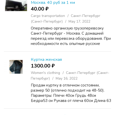
грузчиками / Ква...
Москва. 40 руб за 1 км
40.00 ₽
Cargo transportation
Санкт-Петербург
(Санкт-Петербург)
May 17, 2022
Оперативно организую грузоперевозку
Санкт-Петербург - Москва. С домашний
переезд или перевозка оборудования. При
необходимости есть опытные русские
грузчики. География По Санкт-Петербургу
Ленинградской области и России. Часто
езжу в Москву, Псков, Но...
Куртка женская
1300.00 ₽
Women's clothing
Санкт-Петербург (Санкт-
Петербург)
May 16, 2022
Продам куртку в отличном состоянии,
размер 50 (отлично подходит на 48-50).
Параметры: Плечи 40см Грудь 48см
Бедра53 см Рукава от плеча 60см Длина 63
см